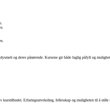
n.
er.
en.
 dysmeli og deres pårørende. Kursene gir både faglig påfyll og mulighet
v kurstilbudet. Erfaringsutveksling, fellesskap og muligheten til å still